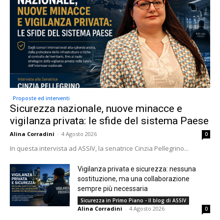
Proposte ed interventi
Sicurezza nazionale, nuove minacce e
vigilanza privata: le sfide del sistema Paese
Alina Corradini
-
4 Agosto 2026
0
In questa intervista ad ASSIV, la senatrice Cinzia Pellegrino...
Vigilanza privata e sicurezza: nessuna
sostituzione, ma una collaborazione
sempre più necessaria
Sicurezza in Primo Piano - Il blog di ASSIV
Alina Corradini
-
4 Agosto 2026
0