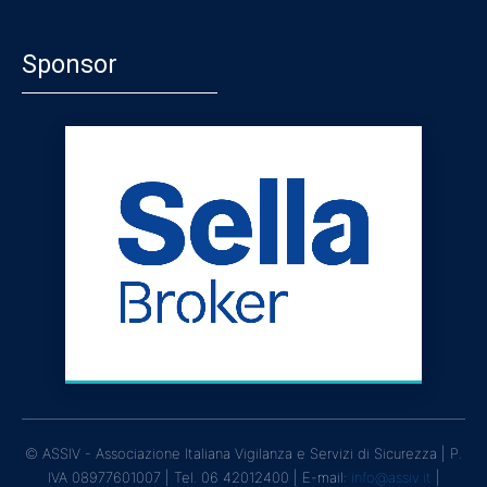
Sponsor
© ASSIV - Associazione Italiana Vigilanza e Servizi di Sicurezza | P.
IVA 08977601007 | Tel. 06 42012400 | E-mail:
info@assiv.it
|