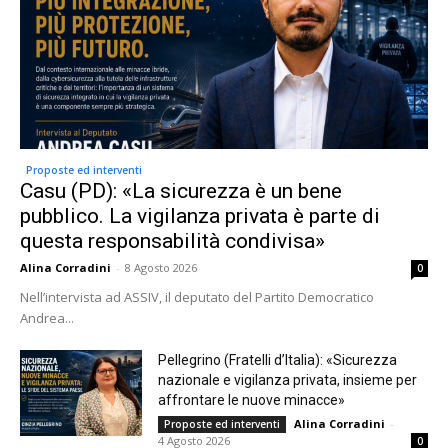
Proposte ed interventi
Casu (PD): «La sicurezza è un bene
pubblico. La vigilanza privata è parte di
questa responsabilità condivisa»
Alina Corradini
-
8 Agosto 2026
0
Nell’intervista ad ASSIV, il deputato del Partito Democratico
Andrea...
Pellegrino (Fratelli d’Italia): «Sicurezza
nazionale e vigilanza privata, insieme per
affrontare le nuove minacce»
Alina Corradini
-
Proposte ed interventi
4 Agosto 2026
0