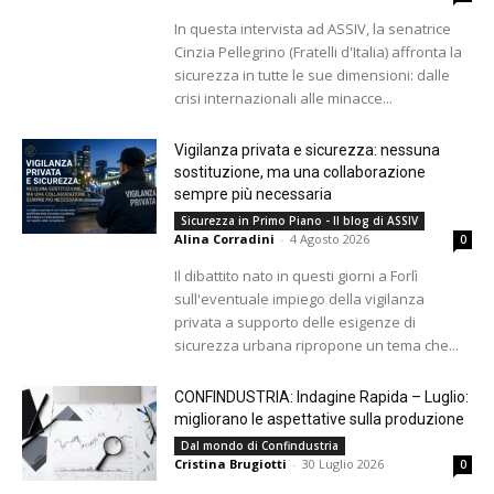
In questa intervista ad ASSIV, la senatrice
Cinzia Pellegrino (Fratelli d'Italia) affronta la
sicurezza in tutte le sue dimensioni: dalle
crisi internazionali alle minacce...
Vigilanza privata e sicurezza: nessuna
sostituzione, ma una collaborazione
sempre più necessaria
Sicurezza in Primo Piano - Il blog di ASSIV
Alina Corradini
-
4 Agosto 2026
0
Il dibattito nato in questi giorni a Forlì
sull'eventuale impiego della vigilanza
privata a supporto delle esigenze di
sicurezza urbana ripropone un tema che...
CONFINDUSTRIA: Indagine Rapida – Luglio:
migliorano le aspettative sulla produzione
Dal mondo di Confindustria
Cristina Brugiotti
-
30 Luglio 2026
0