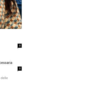
0
cessaria
0
 delle