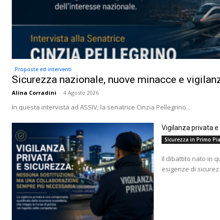
Proposte ed interventi
Sicurezza nazionale, nuove minacce e vigilanz
Alina Corradini
-
4 Agosto 2026
In questa intervista ad ASSIV, la senatrice Cinzia Pellegrino...
Vigilanza privata 
Sicurezza in Primo Pia
Il dibattito nato in 
esigenze di sicurez