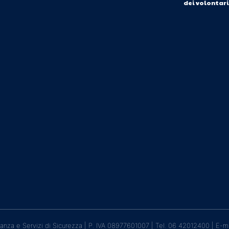
dei volontar
lanza e Servizi di Sicurezza | P. IVA 08977601007 | Tel. 06 42012400 | E-m