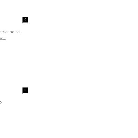
0
tria indica,
:...
0
o