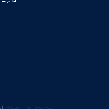
i congedati
ail:
info@assiv.it
|
Informativa privacy