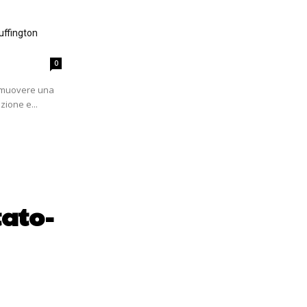
uffington
0
romuovere una
zione e...
tato-