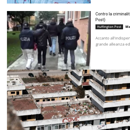
Contro la criminali
Post)
Ma
Huffington Post
Accanto all'indispe
grande alleanza educ