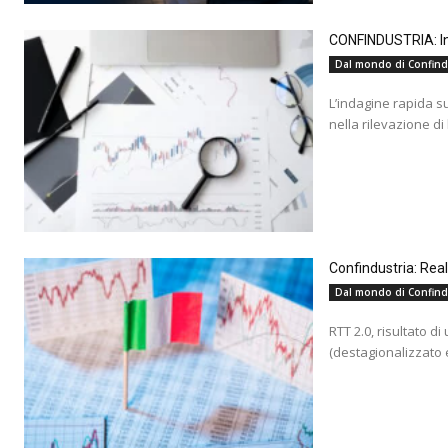
CONFINDUSTRIA: Ind
Dal mondo di Confind
L’indagine rapida s
nella rilevazione di
Confindustria: Rea
Dal mondo di Confind
RTT 2.0, risultato d
(destagionalizzato e