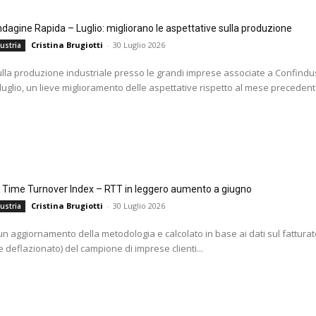
agine Rapida – Luglio: migliorano le aspettative sulla produzione
Cristina Brugiotti
-
30 Luglio 2026
ustria
ulla produzione industriale presso le grandi imprese associate a Confindus
 luglio, un lieve miglioramento delle aspettative rispetto al mese precedente
l Time Turnover Index – RTT in leggero aumento a giugno
Cristina Brugiotti
-
30 Luglio 2026
ustria
i un aggiornamento della metodologia e calcolato in base ai dati sul fatturat
 deflazionato) del campione di imprese clienti...