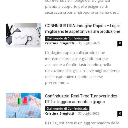
sull'eventuale impiego della vigilanza
privata a supporto delle esigenze di
sicurezza urbana ripropone un tema che...
CONFINDUSTRIA: Indagine Rapida – Luglio:
migliorano le aspettative sulla produzione
Dal mondo di Confindustria
Cristina Brugiotti
-
30 Luglio 2026
0
L’indagine rapida sulla produzione
industriale presso le grandi imprese
associate a Confindustria indica, nella
rilevazione di luglio, un lieve miglioramento
delle aspettative rispetto al mese
precedente:...
Confindustria: Real Time Turnover Index –
RTT in leggero aumento a giugno
Dal mondo di Confindustria
Cristina Brugiotti
-
30 Luglio 2026
0
RTT 2.0, risultato di un aggiornamento della