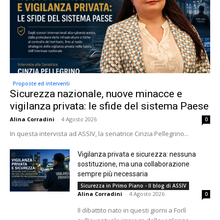
Proposte ed interventi
Sicurezza nazionale, nuove minacce e
vigilanza privata: le sfide del sistema Paese
Alina Corradini
-
4 Agosto 2026
0
In questa intervista ad ASSIV, la senatrice Cinzia Pellegrino...
Vigilanza privata e sicurezza: nessuna
sostituzione, ma una collaborazione
sempre più necessaria
Sicurezza in Primo Piano - Il blog di ASSIV
Alina Corradini
-
4 Agosto 2026
0
Il dibattito nato in questi giorni a Forlì