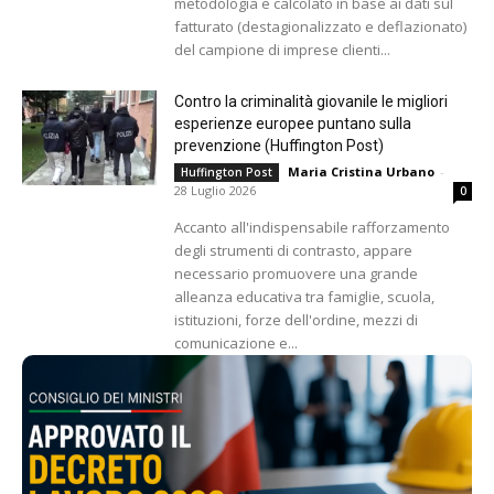
metodologia e calcolato in base ai dati sul
fatturato (destagionalizzato e deflazionato)
del campione di imprese clienti...
Contro la criminalità giovanile le migliori
esperienze europee puntano sulla
prevenzione (Huffington Post)
Maria Cristina Urbano
-
Huffington Post
28 Luglio 2026
0
Accanto all'indispensabile rafforzamento
degli strumenti di contrasto, appare
necessario promuovere una grande
alleanza educativa tra famiglie, scuola,
istituzioni, forze dell'ordine, mezzi di
comunicazione e...