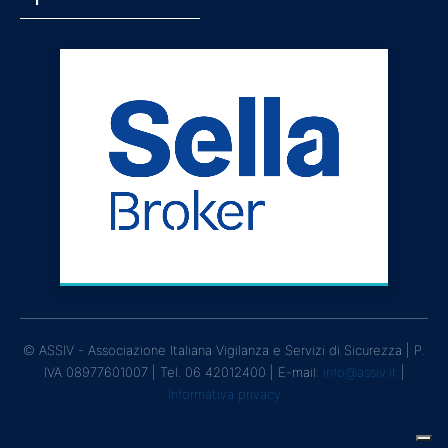
© ASSIV - Associazione Italiana Vigilanza e Servizi di Sicurezza | P.
IVA 08977601007 | Tel. 06 42012400 | E-mail:
info@assiv.it
|
Informativa privacy