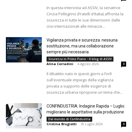
In questa intervista ad ASSIV, la senatrice
Cinzia Pellegrino (Fratelli d'Italia) affronta la
sicurezza in tutte le sue dimensioni: dalle
crisi internazionali alle minacce...
Vigilanza privata e sicurezza: nessuna
sostituzione, ma una collaborazione
sempre più necessaria
Sicurezza in Primo Piano - Il blog di ASSIV
Alina Corradini
-
4 Agosto 2026
0
Il dibattito nato in questi giorni a Forlì
sull'eventuale impiego della vigilanza
privata a supporto delle esigenze di
sicurezza urbana ripropone un tema che...
CONFINDUSTRIA: Indagine Rapida – Luglio:
migliorano le aspettative sulla produzione
Dal mondo di Confindustria
Cristina Brugiotti
-
30 Luglio 2026
0