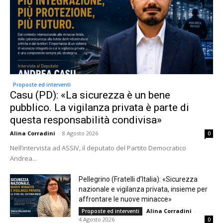
Proposte ed interventi
Casu (PD): «La sicurezza è un bene
pubblico. La vigilanza privata è parte di
questa responsabilità condivisa»
Alina Corradini
-
8 Agosto 2026
0
Nell’intervista ad ASSIV, il deputato del Partito Democratico
Andrea...
Pellegrino (Fratelli d’Italia): «Sicurezza
nazionale e vigilanza privata, insieme per
affrontare le nuove minacce»
Alina Corradini
-
Proposte ed interventi
4 Agosto 2026
0