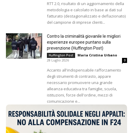
RTT 2.0, risultato di un aggiornamento della
metodologia e calcolato in base ai dati sul
fatturato (destagionalizzato e deflazionato)
del campione di imprese clienti...
Contro la criminalità giovanile le migliori
esperienze europee puntano sulla
prevenzione (Huffington Post)
Maria Cristina Urbano
-
Huffington Post
28 Luglio 2026
0
Accanto all'indispensabile rafforzamento
degli strumenti di contrasto, appare
necessario promuovere una grande
alleanza educativa tra famiglie, scuola,
istituzioni, forze dell'ordine, mezzi di
comunicazione e...