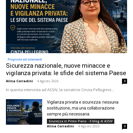
Proposte ed interventi
Sicurezza nazionale, nuove minacce e
vigilanza privata: le sfide del sistema Paese
Alina Corradini
-
4 Agosto 2026
0
In questa intervista ad ASSIV, la senatrice Cinzia Pellegrino...
Vigilanza privata e sicurezza: nessuna
sostituzione, ma una collaborazione
sempre più necessaria
Sicurezza in Primo Piano - Il blog di ASSIV
Alina Corradini
-
4 Agosto 2026
0