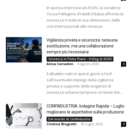
In questa intervista ad ASSIV, la senatrice
Cinzia Pellegrino (Fratelli d'Italia) affronta la
sicurezza in tutte le sue dimensioni: dalle
crisi internazionali alle minacce...
Vigilanza privata e sicurezza: nessuna
sostituzione, ma una collaborazione
sempre più necessaria
Sicurezza in Primo Piano - Il blog di ASSIV
Alina Corradini
-
4 Agosto 2026
0
Il dibattito nato in questi giorni a Forlì
sull'eventuale impiego della vigilanza
privata a supporto delle esigenze di
sicurezza urbana ripropone un tema che...
CONFINDUSTRIA: Indagine Rapida – Luglio:
migliorano le aspettative sulla produzione
Dal mondo di Confindustria
Cristina Brugiotti
-
30 Luglio 2026
0