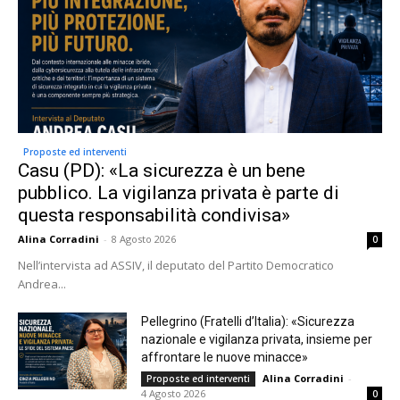
Proposte ed interventi
Casu (PD): «La sicurezza è un bene
pubblico. La vigilanza privata è parte di
questa responsabilità condivisa»
Alina Corradini
-
8 Agosto 2026
0
Nell’intervista ad ASSIV, il deputato del Partito Democratico
Andrea...
Pellegrino (Fratelli d’Italia): «Sicurezza
nazionale e vigilanza privata, insieme per
affrontare le nuove minacce»
Alina Corradini
-
Proposte ed interventi
4 Agosto 2026
0