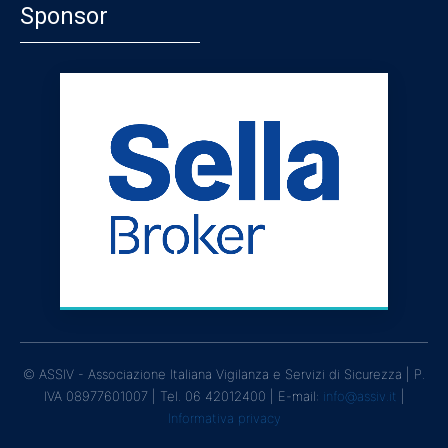
Sponsor
© ASSIV - Associazione Italiana Vigilanza e Servizi di Sicurezza | P.
IVA 08977601007 | Tel. 06 42012400 | E-mail:
info@assiv.it
|
Informativa privacy