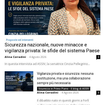
Proposte ed interventi
Sicurezza nazionale, nuove minacce e
vigilanza privata: le sfide del sistema Paese
Alina Corradini
-
4 Agosto 2026
0
In questa intervista ad ASSIV, la senatrice Cinzia Pellegrino...
Vigilanza privata e sicurezza: nessuna
sostituzione, ma una collaborazione
sempre più necessaria
Sicurezza in Primo Piano - Il blog di ASSIV
Alina Corradini
-
4 Agosto 2026
0
Il dibattito nato in questi giorni a Forlì