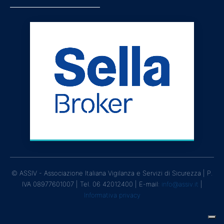
© ASSIV - Associazione Italiana Vigilanza e Servizi di Sicurezza | P.
IVA 08977601007 | Tel. 06 42012400 | E-mail:
info@assiv.it
|
Informativa privacy