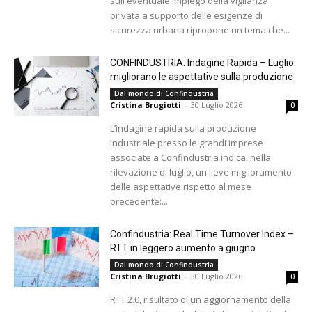
sull'eventuale impiego della vigilanza
privata a supporto delle esigenze di
sicurezza urbana ripropone un tema che...
CONFINDUSTRIA: Indagine Rapida – Luglio:
migliorano le aspettative sulla produzione
Dal mondo di Confindustria
Cristina Brugiotti
-
30 Luglio 2026
0
L’indagine rapida sulla produzione
industriale presso le grandi imprese
associate a Confindustria indica, nella
rilevazione di luglio, un lieve miglioramento
delle aspettative rispetto al mese
precedente:...
Confindustria: Real Time Turnover Index –
RTT in leggero aumento a giugno
Dal mondo di Confindustria
Cristina Brugiotti
-
30 Luglio 2026
0
RTT 2.0, risultato di un aggiornamento della