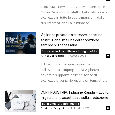
In questa intervista ad ASSIV, la senatrice
Cinzia Pellegrino (Fratelli d'Italia) affronta la
sicurezza in tutte le sue dimensioni: dalle
crisi internazionali alle minacce...
Vigilanza privata e sicurezza: nessuna
sostituzione, ma una collaborazione
sempre più necessaria
Sicurezza in Primo Piano - Il blog di ASSIV
Alina Corradini
-
4 Agosto 2026
0
Il dibattito nato in questi giorni a Forlì
sull'eventuale impiego della vigilanza
privata a supporto delle esigenze di
sicurezza urbana ripropone un tema che...
CONFINDUSTRIA: Indagine Rapida – Luglio:
migliorano le aspettative sulla produzione
Dal mondo di Confindustria
Cristina Brugiotti
-
30 Luglio 2026
0