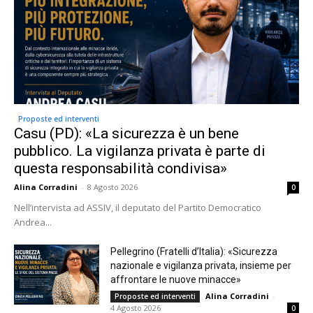
Proposte ed interventi
Casu (PD): «La sicurezza è un bene
pubblico. La vigilanza privata è parte di
questa responsabilità condivisa»
Alina Corradini
-
8 Agosto 2026
0
Nell’intervista ad ASSIV, il deputato del Partito Democratico
Andrea...
Pellegrino (Fratelli d’Italia): «Sicurezza
nazionale e vigilanza privata, insieme per
affrontare le nuove minacce»
Alina Corradini
-
Proposte ed interventi
4 Agosto 2026
0