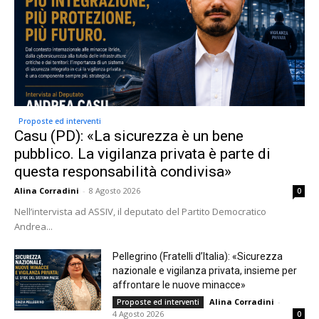
Proposte ed interventi
Casu (PD): «La sicurezza è un bene
pubblico. La vigilanza privata è parte di
questa responsabilità condivisa»
Alina Corradini
-
8 Agosto 2026
0
Nell’intervista ad ASSIV, il deputato del Partito Democratico
Andrea...
Pellegrino (Fratelli d’Italia): «Sicurezza
nazionale e vigilanza privata, insieme per
affrontare le nuove minacce»
Alina Corradini
-
Proposte ed interventi
4 Agosto 2026
0