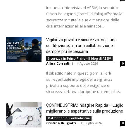
In questa intervista ad ASSIV, la senatrice
Cinzia Pellegrino (Fratelli d'Italia) affronta la
sicurezza in tutte le sue dimensioni: dalle
crisi internazionali alle minacce...
Vigilanza privata e sicurezza: nessuna
sostituzione, ma una collaborazione
sempre più necessaria
Sicurezza in Primo Piano - Il blog di ASSIV
Alina Corradini
-
4 Agosto 2026
0
Il dibattito nato in questi giorni a Forlì
sull'eventuale impiego della vigilanza
privata a supporto delle esigenze di
sicurezza urbana ripropone un tema che...
CONFINDUSTRIA: Indagine Rapida – Luglio:
migliorano le aspettative sulla produzione
Dal mondo di Confindustria
Cristina Brugiotti
-
30 Luglio 2026
0