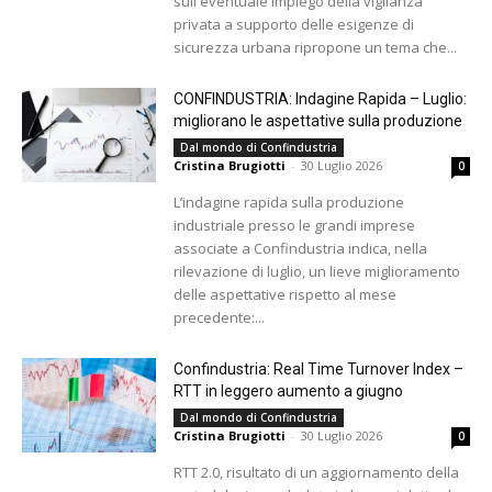
sull'eventuale impiego della vigilanza
privata a supporto delle esigenze di
sicurezza urbana ripropone un tema che...
CONFINDUSTRIA: Indagine Rapida – Luglio:
migliorano le aspettative sulla produzione
Dal mondo di Confindustria
Cristina Brugiotti
-
30 Luglio 2026
0
L’indagine rapida sulla produzione
industriale presso le grandi imprese
associate a Confindustria indica, nella
rilevazione di luglio, un lieve miglioramento
delle aspettative rispetto al mese
precedente:...
Confindustria: Real Time Turnover Index –
RTT in leggero aumento a giugno
Dal mondo di Confindustria
Cristina Brugiotti
-
30 Luglio 2026
0
RTT 2.0, risultato di un aggiornamento della