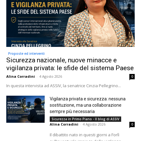
Proposte ed interventi
Sicurezza nazionale, nuove minacce e
vigilanza privata: le sfide del sistema Paese
Alina Corradini
-
4 Agosto 2026
0
In questa intervista ad ASSIV, la senatrice Cinzia Pellegrino...
Vigilanza privata e sicurezza: nessuna
sostituzione, ma una collaborazione
sempre più necessaria
Sicurezza in Primo Piano - Il blog di ASSIV
Alina Corradini
-
4 Agosto 2026
0
Il dibattito nato in questi giorni a Forlì