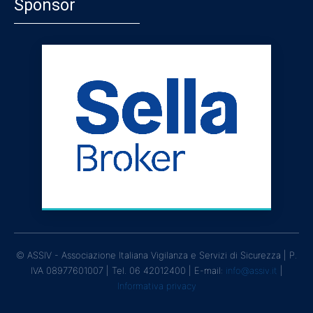
Sponsor
© ASSIV - Associazione Italiana Vigilanza e Servizi di Sicurezza | P.
IVA 08977601007 | Tel. 06 42012400 | E-mail:
info@assiv.it
|
Informativa privacy