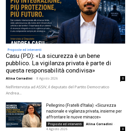
Proposte ed interventi
Casu (PD): «La sicurezza è un bene
pubblico. La vigilanza privata è parte di
questa responsabilità condivisa»
Alina Corradini
-
8 Agosto 2026
0
Nell’intervista ad ASSIV, il deputato del Partito Democratico
Andrea...
Pellegrino (Fratelli d’Italia): «Sicurezza
nazionale e vigilanza privata, insieme per
affrontare le nuove minacce»
Alina Corradini
-
Proposte ed interventi
4 Agosto 2026
0