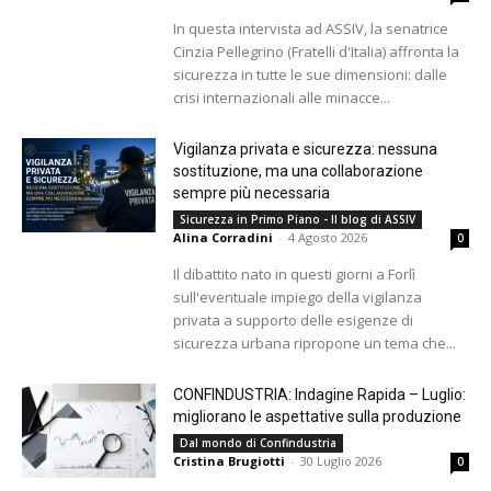
In questa intervista ad ASSIV, la senatrice
Cinzia Pellegrino (Fratelli d'Italia) affronta la
sicurezza in tutte le sue dimensioni: dalle
crisi internazionali alle minacce...
Vigilanza privata e sicurezza: nessuna
sostituzione, ma una collaborazione
sempre più necessaria
Sicurezza in Primo Piano - Il blog di ASSIV
Alina Corradini
-
4 Agosto 2026
0
Il dibattito nato in questi giorni a Forlì
sull'eventuale impiego della vigilanza
privata a supporto delle esigenze di
sicurezza urbana ripropone un tema che...
CONFINDUSTRIA: Indagine Rapida – Luglio:
migliorano le aspettative sulla produzione
Dal mondo di Confindustria
Cristina Brugiotti
-
30 Luglio 2026
0