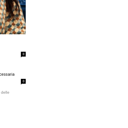
0
cessaria
0
 delle