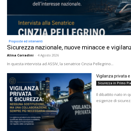
Proposte ed interventi
Sicurezza nazionale, nuove minacce e vigilanz
Alina Corradini
-
4 Agosto 2026
In questa intervista ad ASSIV, la senatrice Cinzia Pellegrino...
Vigilanza privata 
Sicurezza in Primo Pia
Il dibattito nato in 
esigenze di sicurez