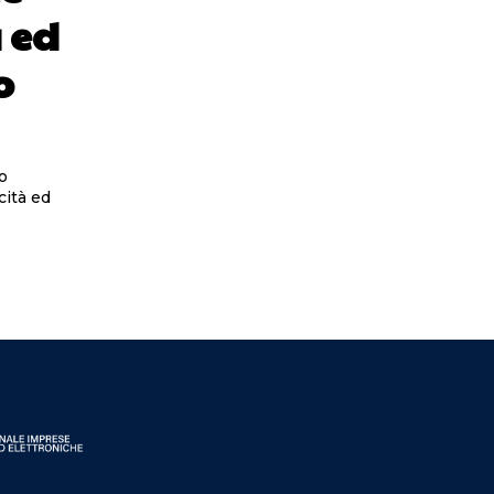
à ed
o
o
cità ed