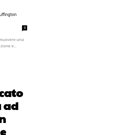
uffington
0
romuovere una
zione e...
rcato
a ad
in
ce