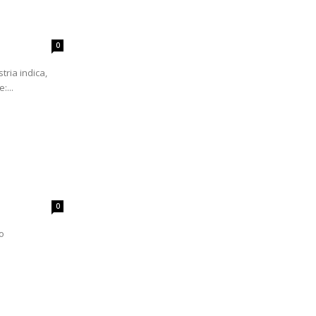
0
tria indica,
:...
0
o