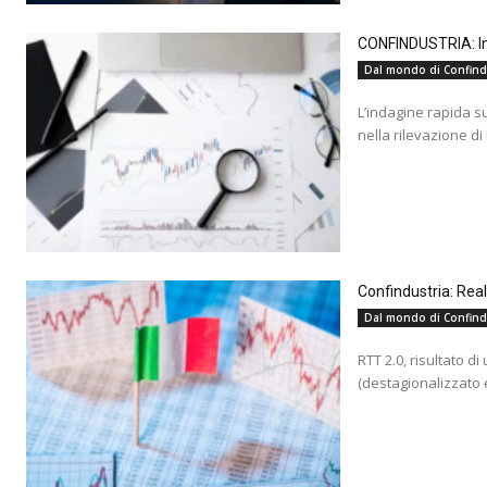
CONFINDUSTRIA: Ind
Dal mondo di Confind
L’indagine rapida s
nella rilevazione di
Confindustria: Rea
Dal mondo di Confind
RTT 2.0, risultato d
(destagionalizzato e