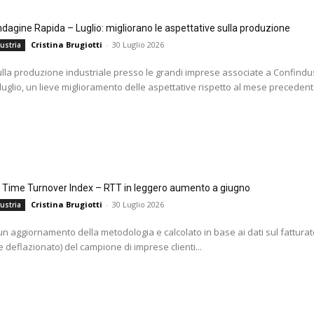
agine Rapida – Luglio: migliorano le aspettative sulla produzione
Cristina Brugiotti
-
30 Luglio 2026
ustria
ulla produzione industriale presso le grandi imprese associate a Confindus
 luglio, un lieve miglioramento delle aspettative rispetto al mese precedente
l Time Turnover Index – RTT in leggero aumento a giugno
Cristina Brugiotti
-
30 Luglio 2026
ustria
i un aggiornamento della metodologia e calcolato in base ai dati sul fatturat
 deflazionato) del campione di imprese clienti...