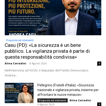
Proposte ed interventi
Casu (PD): «La sicurezza è un bene
pubblico. La vigilanza privata è parte di
questa responsabilità condivisa»
Alina Corradini
-
8 Agosto 2026
0
Nell’intervista ad ASSIV, il deputato del Partito Democratico
Andrea...
Pellegrino (Fratelli d’Italia): «Sicurezza
nazionale e vigilanza privata, insieme per
affrontare le nuove minacce»
Alina Corradini
-
Proposte ed interventi
4 Agosto 2026
0