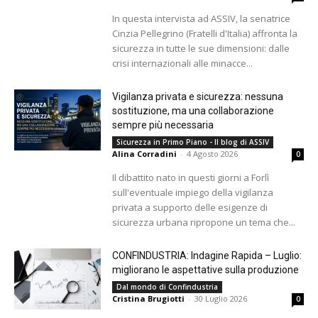
In questa intervista ad ASSIV, la senatrice
Cinzia Pellegrino (Fratelli d'Italia) affronta la
sicurezza in tutte le sue dimensioni: dalle
crisi internazionali alle minacce...
Vigilanza privata e sicurezza: nessuna
sostituzione, ma una collaborazione
sempre più necessaria
Sicurezza in Primo Piano - Il blog di ASSIV
Alina Corradini
-
4 Agosto 2026
0
Il dibattito nato in questi giorni a Forlì
sull'eventuale impiego della vigilanza
privata a supporto delle esigenze di
sicurezza urbana ripropone un tema che...
CONFINDUSTRIA: Indagine Rapida – Luglio:
migliorano le aspettative sulla produzione
Dal mondo di Confindustria
Cristina Brugiotti
-
30 Luglio 2026
0