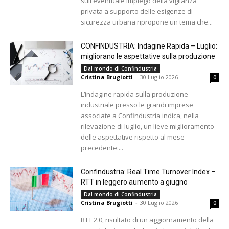
sull'eventuale impiego della vigilanza
privata a supporto delle esigenze di
sicurezza urbana ripropone un tema che...
CONFINDUSTRIA: Indagine Rapida – Luglio:
migliorano le aspettative sulla produzione
Dal mondo di Confindustria
Cristina Brugiotti
-
30 Luglio 2026
0
L’indagine rapida sulla produzione
industriale presso le grandi imprese
associate a Confindustria indica, nella
rilevazione di luglio, un lieve miglioramento
delle aspettative rispetto al mese
precedente:...
Confindustria: Real Time Turnover Index –
RTT in leggero aumento a giugno
Dal mondo di Confindustria
Cristina Brugiotti
-
30 Luglio 2026
0
RTT 2.0, risultato di un aggiornamento della