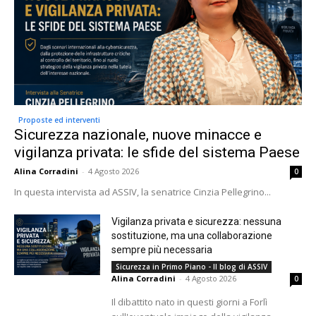
Proposte ed interventi
Sicurezza nazionale, nuove minacce e
vigilanza privata: le sfide del sistema Paese
Alina Corradini
-
4 Agosto 2026
0
In questa intervista ad ASSIV, la senatrice Cinzia Pellegrino...
Vigilanza privata e sicurezza: nessuna
sostituzione, ma una collaborazione
sempre più necessaria
Sicurezza in Primo Piano - Il blog di ASSIV
Alina Corradini
-
4 Agosto 2026
0
Il dibattito nato in questi giorni a Forlì