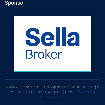
Sponsor
© ASSIV - Associazione Italiana Vigilanza e Servizi di Sicurezza | P.
IVA 08977601007 | Tel. 06 42012400 | E-mail:
info@assiv.it
|
Informativa privacy