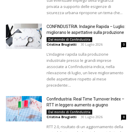
sull'eventuale impiego della vigilanza
privata a supporto delle esigenze di
sicurezza urbana ripropone un tema che...
CONFINDUSTRIA: Indagine Rapida – Luglio:
migliorano le aspettative sulla produzione
Dal mondo di Confindustria
Cristina Brugiotti
-
30 Luglio 2026
0
L’indagine rapida sulla produzione
industriale presso le grandi imprese
associate a Confindustria indica, nella
rilevazione di luglio, un lieve miglioramento
delle aspettative rispetto al mese
precedente:...
Confindustria: Real Time Turnover Index –
RTT in leggero aumento a giugno
Dal mondo di Confindustria
Cristina Brugiotti
-
30 Luglio 2026
0
RTT 2.0, risultato di un aggiornamento della