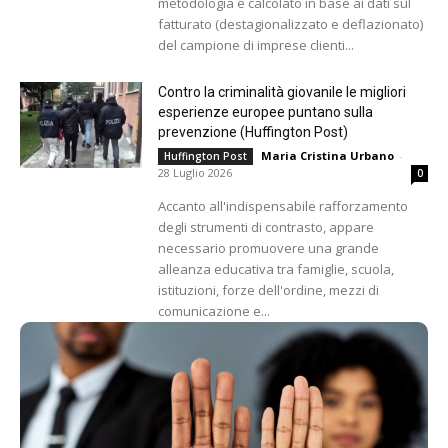
metodologia e calcolato in base ai dati sul
fatturato (destagionalizzato e deflazionato)
del campione di imprese clienti...
Contro la criminalità giovanile le migliori
esperienze europee puntano sulla
prevenzione (Huffington Post)
Maria Cristina Urbano
-
Huffington Post
28 Luglio 2026
0
Accanto all'indispensabile rafforzamento
degli strumenti di contrasto, appare
necessario promuovere una grande
alleanza educativa tra famiglie, scuola,
istituzioni, forze dell'ordine, mezzi di
comunicazione e...