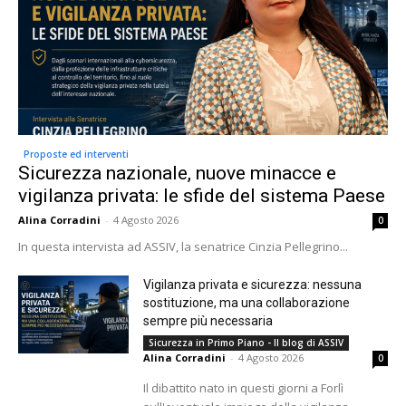
Proposte ed interventi
Sicurezza nazionale, nuove minacce e
vigilanza privata: le sfide del sistema Paese
Alina Corradini
-
4 Agosto 2026
0
In questa intervista ad ASSIV, la senatrice Cinzia Pellegrino...
Vigilanza privata e sicurezza: nessuna
sostituzione, ma una collaborazione
sempre più necessaria
Sicurezza in Primo Piano - Il blog di ASSIV
Alina Corradini
-
4 Agosto 2026
0
Il dibattito nato in questi giorni a Forlì