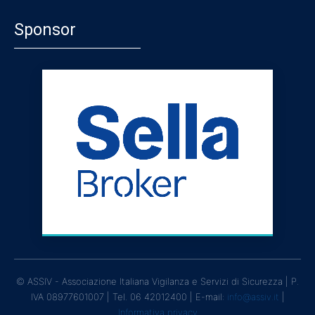
Sponsor
© ASSIV - Associazione Italiana Vigilanza e Servizi di Sicurezza | P.
IVA 08977601007 | Tel. 06 42012400 | E-mail:
info@assiv.it
|
Informativa privacy