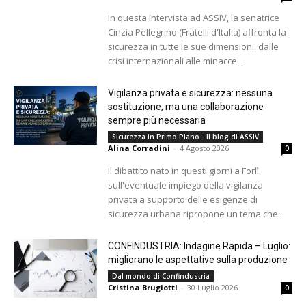
In questa intervista ad ASSIV, la senatrice
Cinzia Pellegrino (Fratelli d'Italia) affronta la
sicurezza in tutte le sue dimensioni: dalle
crisi internazionali alle minacce...
Vigilanza privata e sicurezza: nessuna
sostituzione, ma una collaborazione
sempre più necessaria
Sicurezza in Primo Piano - Il blog di ASSIV
Alina Corradini
-
4 Agosto 2026
0
Il dibattito nato in questi giorni a Forlì
sull'eventuale impiego della vigilanza
privata a supporto delle esigenze di
sicurezza urbana ripropone un tema che...
CONFINDUSTRIA: Indagine Rapida – Luglio:
migliorano le aspettative sulla produzione
Dal mondo di Confindustria
Cristina Brugiotti
-
30 Luglio 2026
0