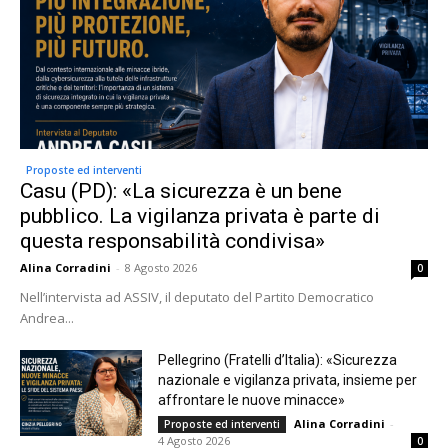
Proposte ed interventi
Casu (PD): «La sicurezza è un bene
pubblico. La vigilanza privata è parte di
questa responsabilità condivisa»
Alina Corradini
-
8 Agosto 2026
0
Nell’intervista ad ASSIV, il deputato del Partito Democratico
Andrea...
Pellegrino (Fratelli d’Italia): «Sicurezza
nazionale e vigilanza privata, insieme per
affrontare le nuove minacce»
Alina Corradini
-
Proposte ed interventi
4 Agosto 2026
0