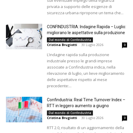
sull'eventuale impiego della vigilanza
privata a supporto delle esigenze di
sicurezza urbana ripropone un tema che...
CONFINDUSTRIA: Indagine Rapida – Luglio:
migliorano le aspettative sulla produzione
Dal mondo di Confindustria
Cristina Brugiotti
-
30 Luglio 2026
0
L’indagine rapida sulla produzione
industriale presso le grandi imprese
associate a Confindustria indica, nella
rilevazione di luglio, un lieve miglioramento
delle aspettative rispetto al mese
precedente:...
Confindustria: Real Time Turnover Index –
RTT in leggero aumento a giugno
Dal mondo di Confindustria
Cristina Brugiotti
-
30 Luglio 2026
0
RTT 2.0, risultato di un aggiornamento della