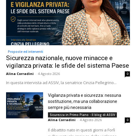
Proposte ed interventi
Sicurezza nazionale, nuove minacce e
vigilanza privata: le sfide del sistema Paese
Alina Corradini
-
4 Agosto 2026
0
In questa intervista ad ASSIV, la senatrice Cinzia Pellegrino...
Vigilanza privata e sicurezza: nessuna
sostituzione, ma una collaborazione
sempre più necessaria
Sicurezza in Primo Piano - Il blog di ASSIV
Alina Corradini
-
4 Agosto 2026
0
Il dibattito nato in questi giorni a Forlì