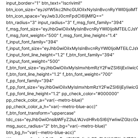
input_border="1" btn_text="Iscrivimi!"
btn_icon_size="eyJsYW5kc2NhcGUiOiIxNyIsInBvcnRyYWl0IjoiMT
btn_icon_space="eyJwb3J0cmFpdCI6IjMifQ=="
btn_radius="3" input_radius="3" f_msg_font_family="394"
f_msg_font_size="eyJhbGwiOiIxMyIsInBvcnRyYWl0IjoiMTEiLCJ
f_msg_font_weight="500" f_msg_font_line_height="1.4"
f_input_font_family="394"
f_input_font_size="eyJhbGwiOiIxMyIsInBvcnRyYWl0IjoiMTEiLC
f_input_font_line_height="1.2" f_btn_font_family="394"
f_input_font_weight="500"
f_btn_font_size="eyJhbGwiOiIxMyIsImxhbmRzY2FwZSI6IjExIiw
f_btn_font_line_height="1.2" f_btn_font_weight="700"
f_pp_font_family="394"
f_pp_font_size="eyJhbGwiOiIxMyIsImxhbmRzY2FwZSI6IjEyIiwi
f_pp_font_line_height="1.2" pp_check_color="#000000"
pp_check_color_a="var(--metro-blue)"
pp_check_color_a_h="var(--metro-blue-acc)"
f_btn_font_transform="uppercase"
tdc_css="eyJhbGwiOnsibWFyZ2luLWJvdHRvbSI6IjYwIiwiZGlz
msg_succ_radius="2" btn_bg="var(--metro-blue)"
btn_bg_h="var(--metro-blue-acc)"