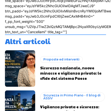
title_space="eyJwb3J0cmFpdCI6IjEyIiwibGFuZHNjYXBlIjoiMTQi
msg_space="eyJsYW5kc2NhcGUiOiIwIDAgMTJweCJ9"
btn_padd="eyJsYW5kc2NhcGUiOiIxMiIsInBvcnRyYWl0IjoiMTBw
msg_padd="eyJwb3J0cmFpdCI6IjZweCAxMHB4In0="
f_pp_font_weight="500"
unsub_msg="U2VpJTIwZ2klQzMlQTAlMjBpc2NyaXR0byUyMGEl
btn_text_un="Cancellami" title_tag=""]
Altri articoli
Proposte ed interventi
Sicurezza nazionale, nuove
minacce e vigilanza privata: le
sfide del sistema Paese
Sicurezza in Primo Piano - Il blog di
ASSIV
Vigilanza privata e sicurezza: