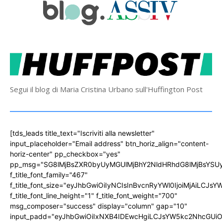
Segui il blog di Maria Cristina Urbano sull'Huffington Post
[tds_leads title_text="Iscriviti alla newsletter"
input_placeholder="Email address" btn_horiz_align="content-
horiz-center" pp_checkbox="yes"
pp_msg="SG8lMjBsZXR0byUyMGUlMjBhY2NldHRhdG8lMjBsYS
f_title_font_family="467"
f_title_font_size="eyJhbGwiOiIyNCIsInBvcnRyYWl0IjoiMjAiLCJs
f_title_font_line_height="1" f_title_font_weight="700"
msg_composer="success" display="column" gap="10"
input_padd="eyJhbGwiOiIxNXB4IDEwcHgiLCJsYW5kc2NhcGUiO