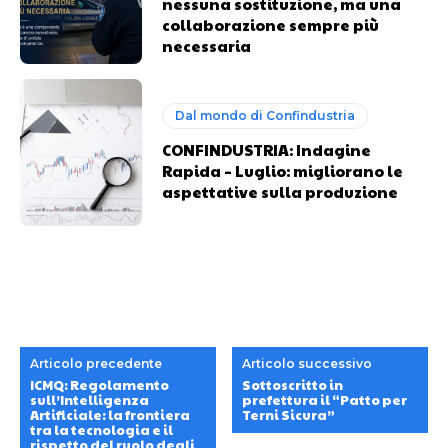
nessuna sostituzione, ma una
collaborazione sempre più
necessaria
Dal mondo di Confindustria
CONFINDUSTRIA: Indagine
Rapida – Luglio: migliorano le
aspettative sulla produzione
Articolo precedente
Articolo successivo
ICMQ: Regolamento
Sottoscritto in
sull’Intelligenza
prefettura il “Patto per
Artificiale: la frontiera
Terni Sicura”
tra la tecnologia e il
rispetto del ruolo degli