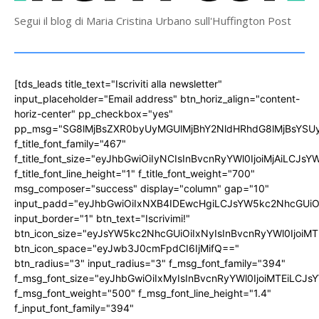
Segui il blog di Maria Cristina Urbano sull'Huffington Post
[tds_leads title_text="Iscriviti alla newsletter"
input_placeholder="Email address" btn_horiz_align="content-
horiz-center" pp_checkbox="yes"
pp_msg="SG8lMjBsZXR0byUyMGUlMjBhY2NldHRhdG8lMjBsYS
f_title_font_family="467"
f_title_font_size="eyJhbGwiOiIyNCIsInBvcnRyYWl0IjoiMjAiLCJs
f_title_font_line_height="1" f_title_font_weight="700"
msg_composer="success" display="column" gap="10"
input_padd="eyJhbGwiOiIxNXB4IDEwcHgiLCJsYW5kc2NhcGUiO
input_border="1" btn_text="Iscrivimi!"
btn_icon_size="eyJsYW5kc2NhcGUiOiIxNyIsInBvcnRyYWl0IjoiMT
btn_icon_space="eyJwb3J0cmFpdCI6IjMifQ=="
btn_radius="3" input_radius="3" f_msg_font_family="394"
f_msg_font_size="eyJhbGwiOiIxMyIsInBvcnRyYWl0IjoiMTEiLCJ
f_msg_font_weight="500" f_msg_font_line_height="1.4"
f_input_font_family="394"