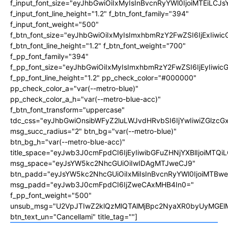
f_input_font_size="eyJhbGwiOiIxMyIsInBvcnRyYWl0IjoiMTEiLC
f_input_font_line_height="1.2" f_btn_font_family="394"
f_input_font_weight="500"
f_btn_font_size="eyJhbGwiOiIxMyIsImxhbmRzY2FwZSI6IjExIiw
f_btn_font_line_height="1.2" f_btn_font_weight="700"
f_pp_font_family="394"
f_pp_font_size="eyJhbGwiOiIxMyIsImxhbmRzY2FwZSI6IjEyIiwi
f_pp_font_line_height="1.2" pp_check_color="#000000"
pp_check_color_a="var(--metro-blue)"
pp_check_color_a_h="var(--metro-blue-acc)"
f_btn_font_transform="uppercase"
tdc_css="eyJhbGwiOnsibWFyZ2luLWJvdHRvbSI6IjYwIiwiZGlz
msg_succ_radius="2" btn_bg="var(--metro-blue)"
btn_bg_h="var(--metro-blue-acc)"
title_space="eyJwb3J0cmFpdCI6IjEyIiwibGFuZHNjYXBlIjoiMTQi
msg_space="eyJsYW5kc2NhcGUiOiIwIDAgMTJweCJ9"
btn_padd="eyJsYW5kc2NhcGUiOiIxMiIsInBvcnRyYWl0IjoiMTBw
msg_padd="eyJwb3J0cmFpdCI6IjZweCAxMHB4In0="
f_pp_font_weight="500"
unsub_msg="U2VpJTIwZ2klQzMlQTAlMjBpc2NyaXR0byUyMGEl
btn_text_un="Cancellami" title_tag=""]