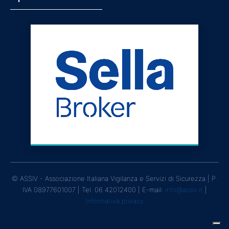
© ASSIV - Associazione Italiana Vigilanza e Servizi di Sicurezza | P.
IVA 08977601007 | Tel. 06 42012400 | E-mail:
info@assiv.it
|
Informativa privacy