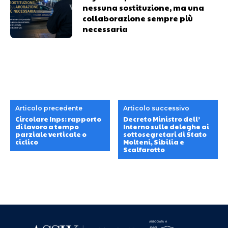
nessuna sostituzione, ma una
collaborazione sempre più
necessaria
Articolo precedente
Articolo successivo
Circolare Inps: rapporto
Decreto Ministro dell’
di lavoro a tempo
Interno sulle deleghe ai
parziale verticale o
sottosegretari di Stato
ciclico
Molteni, Sibilia e
Scalfarotto