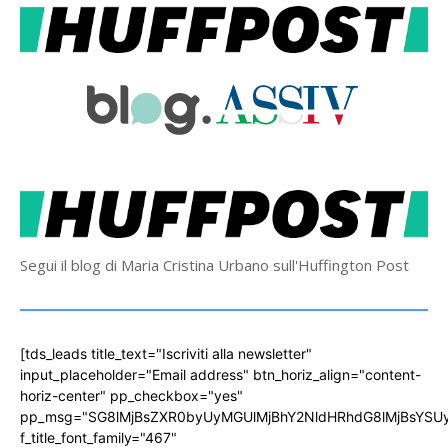
Segui il blog di Maria Cristina Urbano sull'Huffington Post
[tds_leads title_text="Iscriviti alla newsletter"
input_placeholder="Email address" btn_horiz_align="content-
horiz-center" pp_checkbox="yes"
pp_msg="SG8lMjBsZXR0byUyMGUlMjBhY2NldHRhdG8lMjBsYS
f_title_font_family="467"