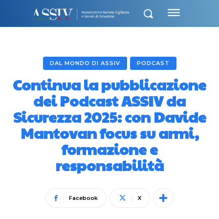
DAL MONDO DI ASSIV
PODCAST
Continua la pubblicazione
dei Podcast ASSIV da
Sicurezza 2025: con Davide
Mantovan focus su armi,
formazione e
responsabilità
Facebook
X