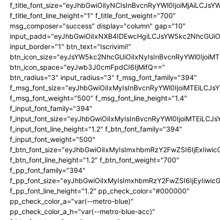
f_title_font_size="eyJhbGwiOiIyNCIsInBvcnRyYWl0IjoiMjAiLCJs
f_title_font_line_height="1" f_title_font_weight="700"
msg_composer="success" display="column" gap="10"
input_padd="eyJhbGwiOiIxNXB4IDEwcHgiLCJsYW5kc2NhcGUiO
input_border="1" btn_text="Iscrivimi!"
btn_icon_size="eyJsYW5kc2NhcGUiOiIxNyIsInBvcnRyYWl0IjoiMT
btn_icon_space="eyJwb3J0cmFpdCI6IjMifQ=="
btn_radius="3" input_radius="3" f_msg_font_family="394"
f_msg_font_size="eyJhbGwiOiIxMyIsInBvcnRyYWl0IjoiMTEiLCJ
f_msg_font_weight="500" f_msg_font_line_height="1.4"
f_input_font_family="394"
f_input_font_size="eyJhbGwiOiIxMyIsInBvcnRyYWl0IjoiMTEiLC
f_input_font_line_height="1.2" f_btn_font_family="394"
f_input_font_weight="500"
f_btn_font_size="eyJhbGwiOiIxMyIsImxhbmRzY2FwZSI6IjExIiw
f_btn_font_line_height="1.2" f_btn_font_weight="700"
f_pp_font_family="394"
f_pp_font_size="eyJhbGwiOiIxMyIsImxhbmRzY2FwZSI6IjEyIiwi
f_pp_font_line_height="1.2" pp_check_color="#000000"
pp_check_color_a="var(--metro-blue)"
pp_check_color_a_h="var(--metro-blue-acc)"