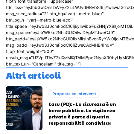
f_btn_font_transform="uppercase"
tdc_css="eyJhbGwiOnsibWFyZ2luLWJvdHRvbSI6IjYwIiwiZGlz
msg_succ_radius="2" btn_bg="var(--metro-blue)"
btn_bg_h="var(--metro-blue-acc)"
title_space="eyJwb3J0cmFpdCI6IjEyIiwibGFuZHNjYXBlIjoiMTQi
msg_space="eyJsYW5kc2NhcGUiOiIwIDAgMTJweCJ9"
btn_padd="eyJsYW5kc2NhcGUiOiIxMiIsInBvcnRyYWl0IjoiMTBw
msg_padd="eyJwb3J0cmFpdCI6IjZweCAxMHB4In0="
f_pp_font_weight="500"
unsub_msg="U2VpJTIwZ2klQzMlQTAlMjBpc2NyaXR0byUyMGEl
btn_text_un="Cancellami" title_tag=""]
Altri articoli
Proposte ed interventi
Casu (PD): «La sicurezza è un
bene pubblico. La vigilanza
privata è parte di questa
responsabilità condivisa»