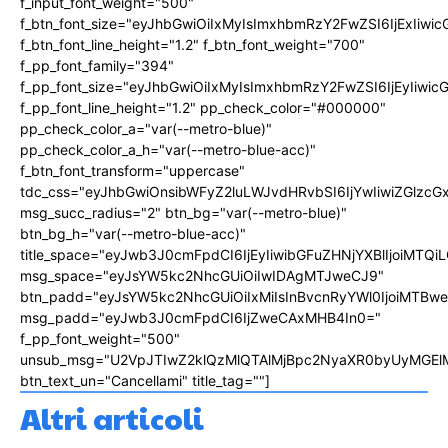
f_input_font_weight="500"
f_btn_font_size="eyJhbGwiOiIxMyIsImxhbmRzY2FwZSI6IjExIiw
f_btn_font_line_height="1.2" f_btn_font_weight="700"
f_pp_font_family="394"
f_pp_font_size="eyJhbGwiOiIxMyIsImxhbmRzY2FwZSI6IjEyIiwi
f_pp_font_line_height="1.2" pp_check_color="#000000"
pp_check_color_a="var(--metro-blue)"
pp_check_color_a_h="var(--metro-blue-acc)"
f_btn_font_transform="uppercase"
tdc_css="eyJhbGwiOnsibWFyZ2luLWJvdHRvbSI6IjYwIiwiZGlz
msg_succ_radius="2" btn_bg="var(--metro-blue)"
btn_bg_h="var(--metro-blue-acc)"
title_space="eyJwb3J0cmFpdCI6IjEyIiwibGFuZHNjYXBlIjoiMTQi
msg_space="eyJsYW5kc2NhcGUiOiIwIDAgMTJweCJ9"
btn_padd="eyJsYW5kc2NhcGUiOiIxMiIsInBvcnRyYWl0IjoiMTBw
msg_padd="eyJwb3J0cmFpdCI6IjZweCAxMHB4In0="
f_pp_font_weight="500"
unsub_msg="U2VpJTIwZ2klQzMlQTAlMjBpc2NyaXR0byUyMGEl
btn_text_un="Cancellami" title_tag=""]
Altri articoli