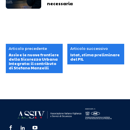
necessaria
Articolo precedente
Articolo successivo
Assiv e le nuove frontiere
Istat, stima preliminare
della Sicurezza Urbana
del PIL
Integrata: il contributo
di Stefano Manzelli