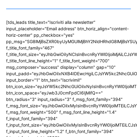
[tds_leads title_text="Iscriviti alla newsletter"
input_placeholder="Email address" btn_horiz_align="content-
horiz-center" pp_checkbox="yes"
pp_msg="SG8lMjBsZXR0byUyMGUlMjBhY2NldHRhdG8lMjBsYS
f_title_font_family="467"
f_title_font_size="eyJhbGwiOiIyNCIsInBvcnRyYWl0IjoiMjAiLCJs
f_title_font_line_height="1" f_title_font_weight="700"
msg_composer="success" display="column" gap="10"
input_padd="eyJhbGwiOiIxNXB4IDEwcHgiLCJsYW5kc2NhcGUiO
input_border="1" btn_text="Iscrivimi!"
btn_icon_size="eyJsYW5kc2NhcGUiOiIxNyIsInBvcnRyYWl0IjoiMT
btn_icon_space="eyJwb3J0cmFpdCI6IjMifQ=="
btn_radius="3" input_radius="3" f_msg_font_family="394"
f_msg_font_size="eyJhbGwiOiIxMyIsInBvcnRyYWl0IjoiMTEiLCJ
f_msg_font_weight="500" f_msg_font_line_height="1.4"
f_input_font_family="394"
f_input_font_size="eyJhbGwiOiIxMyIsInBvcnRyYWl0IjoiMTEiLC
f_input_font_line_height="1.2" f_btn_font_family="394"