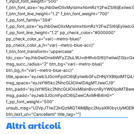
f_input_font_weight="500"
f_btn_font_size="eyJhbGwiOiIxMyIsImxhbmRzY2FwZSI6IjExIiw
f_btn_font_line_height="1.2" f_btn_font_weight="700"
f_pp_font_family="394"
f_pp_font_size="eyJhbGwiOiIxMyIsImxhbmRzY2FwZSI6IjEyIiwi
f_pp_font_line_height="1.2" pp_check_color="#000000"
pp_check_color_a="var(--metro-blue)"
pp_check_color_a_h="var(--metro-blue-acc)"
f_btn_font_transform="uppercase"
tdc_css="eyJhbGwiOnsibWFyZ2luLWJvdHRvbSI6IjYwIiwiZGlz
msg_succ_radius="2" btn_bg="var(--metro-blue)"
btn_bg_h="var(--metro-blue-acc)"
title_space="eyJwb3J0cmFpdCI6IjEyIiwibGFuZHNjYXBlIjoiMTQi
msg_space="eyJsYW5kc2NhcGUiOiIwIDAgMTJweCJ9"
btn_padd="eyJsYW5kc2NhcGUiOiIxMiIsInBvcnRyYWl0IjoiMTBw
msg_padd="eyJwb3J0cmFpdCI6IjZweCAxMHB4In0="
f_pp_font_weight="500"
unsub_msg="U2VpJTIwZ2klQzMlQTAlMjBpc2NyaXR0byUyMGEl
btn_text_un="Cancellami" title_tag=""]
Altri articoli