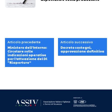
Articolo precedente
Articolo successivo
Ministero dell’Interno:
Decreto sostegni,
Circolare sulle
approvazione definitiva
indicazioni operative
per l’attuazione del Dl
“Riaperture”