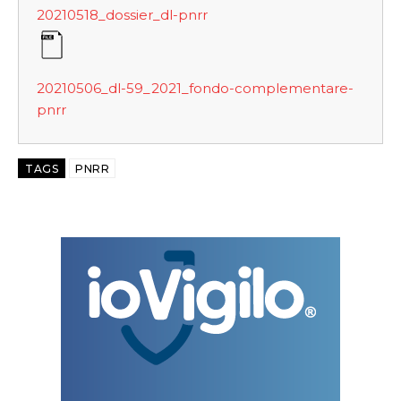
20210518_dossier_dl-pnrr
20210506_dl-59_2021_fondo-complementare-
pnrr
TAGS
PNRR