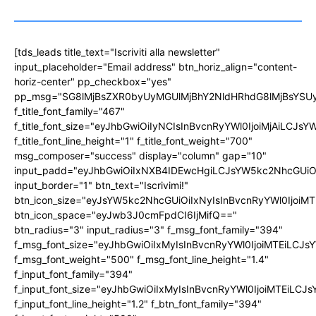
[tds_leads title_text="Iscriviti alla newsletter"
input_placeholder="Email address" btn_horiz_align="content-
horiz-center" pp_checkbox="yes"
pp_msg="SG8lMjBsZXR0byUyMGUlMjBhY2NldHRhdG8lMjBsYS
f_title_font_family="467"
f_title_font_size="eyJhbGwiOiIyNCIsInBvcnRyYWl0IjoiMjAiLCJs
f_title_font_line_height="1" f_title_font_weight="700"
msg_composer="success" display="column" gap="10"
input_padd="eyJhbGwiOiIxNXB4IDEwcHgiLCJsYW5kc2NhcGUiO
input_border="1" btn_text="Iscrivimi!"
btn_icon_size="eyJsYW5kc2NhcGUiOiIxNyIsInBvcnRyYWl0IjoiMT
btn_icon_space="eyJwb3J0cmFpdCI6IjMifQ=="
btn_radius="3" input_radius="3" f_msg_font_family="394"
f_msg_font_size="eyJhbGwiOiIxMyIsInBvcnRyYWl0IjoiMTEiLCJ
f_msg_font_weight="500" f_msg_font_line_height="1.4"
f_input_font_family="394"
f_input_font_size="eyJhbGwiOiIxMyIsInBvcnRyYWl0IjoiMTEiLC
f_input_font_line_height="1.2" f_btn_font_family="394"