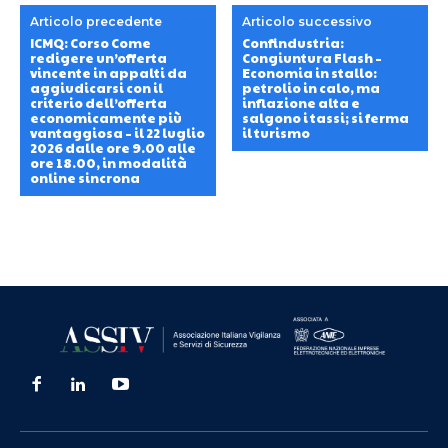
Articolo precedente
Articolo successivo
ICMQ: Corso Come
Confindustria:
redigere un’offerta
Congiuntura Flash –
vincente in appalti da
Economia in stallo:
aggiudicarsi con il
petrolio in calo, ma
criterio dell’offerta
inflazione alta e
economicamente più
salgono i tassi; si ferma
vantaggiosa – il 22 luglio
il turismo
2026 dalle ore 9.00 alle
ore 18.00, in modalità
online sincrona