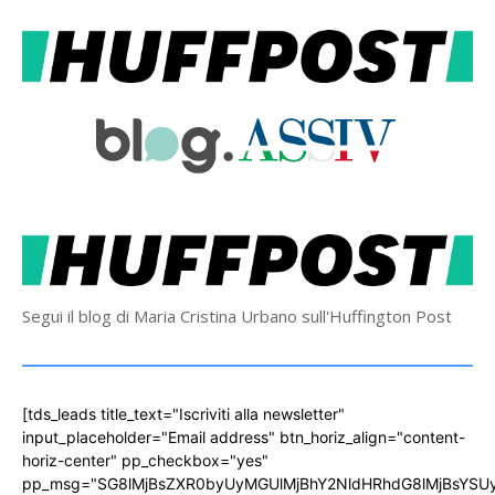
Segui il blog di Maria Cristina Urbano sull'Huffington Post
[tds_leads title_text="Iscriviti alla newsletter"
input_placeholder="Email address" btn_horiz_align="content-
horiz-center" pp_checkbox="yes"
pp_msg="SG8lMjBsZXR0byUyMGUlMjBhY2NldHRhdG8lMjBsYS