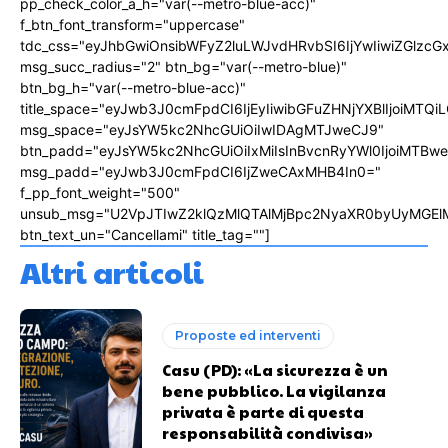
pp_check_color_a_h="var(--metro-blue-acc)"
f_btn_font_transform="uppercase"
tdc_css="eyJhbGwiOnsibWFyZ2luLWJvdHRvbSI6IjYwIiwiZGlz
msg_succ_radius="2" btn_bg="var(--metro-blue)"
btn_bg_h="var(--metro-blue-acc)"
title_space="eyJwb3J0cmFpdCI6IjEyIiwibGFuZHNjYXBlIjoiMTQi
msg_space="eyJsYW5kc2NhcGUiOiIwIDAgMTJweCJ9"
btn_padd="eyJsYW5kc2NhcGUiOiIxMiIsInBvcnRyYWl0IjoiMTBw
msg_padd="eyJwb3J0cmFpdCI6IjZweCAxMHB4In0="
f_pp_font_weight="500"
unsub_msg="U2VpJTIwZ2klQzMlQTAlMjBpc2NyaXR0byUyMGEl
btn_text_un="Cancellami" title_tag=""]
Altri articoli
Proposte ed interventi
Casu (PD): «La sicurezza è un
bene pubblico. La vigilanza
privata è parte di questa
responsabilità condivisa»