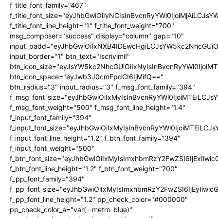
f_title_font_family="467"
f_title_font_size="eyJhbGwiOiIyNCIsInBvcnRyYWl0IjoiMjAiLCJs
f_title_font_line_height="1" f_title_font_weight="700"
msg_composer="success" display="column" gap="10"
input_padd="eyJhbGwiOiIxNXB4IDEwcHgiLCJsYW5kc2NhcGUiO
input_border="1" btn_text="Iscrivimi!"
btn_icon_size="eyJsYW5kc2NhcGUiOiIxNyIsInBvcnRyYWl0IjoiMT
btn_icon_space="eyJwb3J0cmFpdCI6IjMifQ=="
btn_radius="3" input_radius="3" f_msg_font_family="394"
f_msg_font_size="eyJhbGwiOiIxMyIsInBvcnRyYWl0IjoiMTEiLCJ
f_msg_font_weight="500" f_msg_font_line_height="1.4"
f_input_font_family="394"
f_input_font_size="eyJhbGwiOiIxMyIsInBvcnRyYWl0IjoiMTEiLC
f_input_font_line_height="1.2" f_btn_font_family="394"
f_input_font_weight="500"
f_btn_font_size="eyJhbGwiOiIxMyIsImxhbmRzY2FwZSI6IjExIiw
f_btn_font_line_height="1.2" f_btn_font_weight="700"
f_pp_font_family="394"
f_pp_font_size="eyJhbGwiOiIxMyIsImxhbmRzY2FwZSI6IjEyIiwi
f_pp_font_line_height="1.2" pp_check_color="#000000"
pp_check_color_a="var(--metro-blue)"