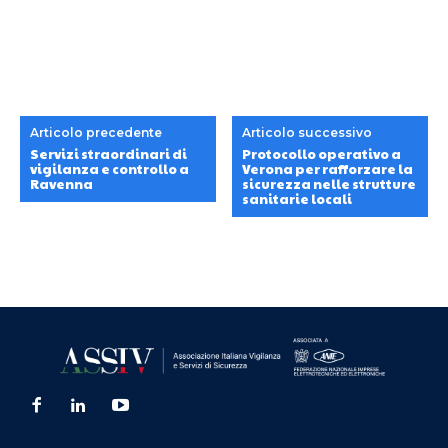
Articolo precedente
Articolo successivo
Servizi straordinari di
Protocollo operativo a
vigilanza e controllo a
Verona per rafforzare la
Ravenna
sicurezza nelle strutture
sanitarie locali