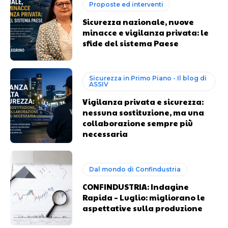
Proposte ed interventi
Sicurezza nazionale, nuove
minacce e vigilanza privata: le
sfide del sistema Paese
Sicurezza in Primo Piano - Il blog di
ASSIV
Vigilanza privata e sicurezza:
nessuna sostituzione, ma una
collaborazione sempre più
necessaria
Dal mondo di Confindustria
CONFINDUSTRIA: Indagine
Rapida – Luglio: migliorano le
aspettative sulla produzione