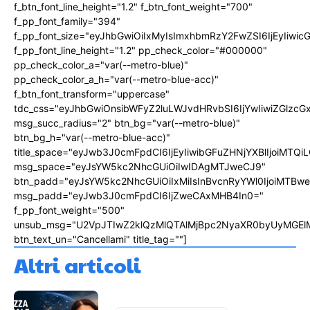
f_btn_font_line_height="1.2" f_btn_font_weight="700"
f_pp_font_family="394"
f_pp_font_size="eyJhbGwiOiIxMyIsImxhbmRzY2FwZSI6IjEyIiwi
f_pp_font_line_height="1.2" pp_check_color="#000000"
pp_check_color_a="var(--metro-blue)"
pp_check_color_a_h="var(--metro-blue-acc)"
f_btn_font_transform="uppercase"
tdc_css="eyJhbGwiOnsibWFyZ2luLWJvdHRvbSI6IjYwIiwiZGlz
msg_succ_radius="2" btn_bg="var(--metro-blue)"
btn_bg_h="var(--metro-blue-acc)"
title_space="eyJwb3J0cmFpdCI6IjEyIiwibGFuZHNjYXBlIjoiMTQi
msg_space="eyJsYW5kc2NhcGUiOiIwIDAgMTJweCJ9"
btn_padd="eyJsYW5kc2NhcGUiOiIxMiIsInBvcnRyYWl0IjoiMTBw
msg_padd="eyJwb3J0cmFpdCI6IjZweCAxMHB4In0="
f_pp_font_weight="500"
unsub_msg="U2VpJTIwZ2klQzMlQTAlMjBpc2NyaXR0byUyMGEl
btn_text_un="Cancellami" title_tag=""]
Altri articoli