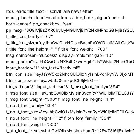
[tds_leads title_text="Iscriviti alla newsletter"
input_placeholder="Email address" btn_horiz_align="content-
horiz-center" pp_checkbox="yes"
pp_msg="SG8lMjBsZXR0byUyMGUlMjBhY2NldHRhdG8lMjBsYS
f_title_font_family="467"
f_title_font_size="eyJhbGwiOiIyNCIsInBvcnRyYWl0IjoiMjAiLCJs
f_title_font_line_height="1" f_title_font_weight="700"
msg_composer="success" display="column" gap="10"
input_padd="eyJhbGwiOiIxNXB4IDEwcHgiLCJsYW5kc2NhcGUiO
input_border="1" btn_text="Iscrivimi!"
btn_icon_size="eyJsYW5kc2NhcGUiOiIxNyIsInBvcnRyYWl0IjoiMT
btn_icon_space="eyJwb3J0cmFpdCI6IjMifQ=="
btn_radius="3" input_radius="3" f_msg_font_family="394"
f_msg_font_size="eyJhbGwiOiIxMyIsInBvcnRyYWl0IjoiMTEiLCJ
f_msg_font_weight="500" f_msg_font_line_height="1.4"
f_input_font_family="394"
f_input_font_size="eyJhbGwiOiIxMyIsInBvcnRyYWl0IjoiMTEiLC
f_input_font_line_height="1.2" f_btn_font_family="394"
f_input_font_weight="500"
f_btn_font_size="eyJhbGwiOiIxMyIsImxhbmRzY2FwZSI6IjExIiw