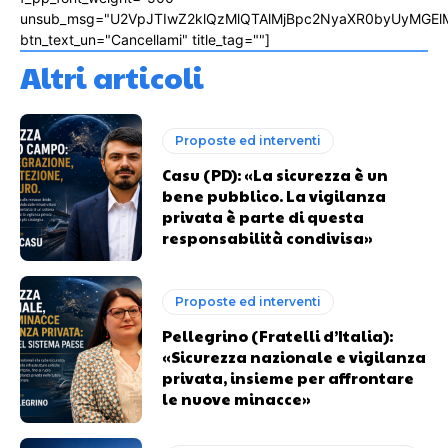
unsub_msg="U2VpJTIwZ2klQzMlQTAlMjBpc2NyaXR0byUyMGEl
btn_text_un="Cancellami" title_tag=""]
Altri articoli
Proposte ed interventi
Casu (PD): «La sicurezza è un
bene pubblico. La vigilanza
privata è parte di questa
responsabilità condivisa»
Proposte ed interventi
Pellegrino (Fratelli d’Italia):
«Sicurezza nazionale e vigilanza
privata, insieme per affrontare
le nuove minacce»