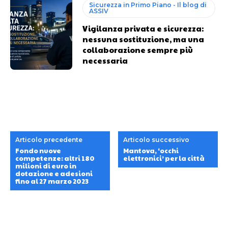
Sicurezza in Primo Piano - Il blog di
ASSIV
Vigilanza privata e sicurezza:
nessuna sostituzione, ma una
collaborazione sempre più
necessaria
Articolo precedente
Articolo successivo
Fondo nuove
Mantova, ‘occhi
competenze: altri 180
elettronici’ per la città
milioni di euro in
dotazione e adesioni
fino al 27 marzo 2023