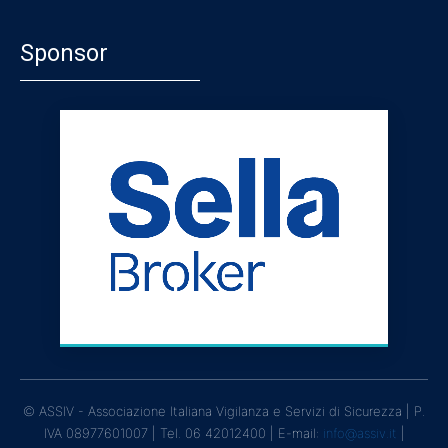
Sponsor
© ASSIV - Associazione Italiana Vigilanza e Servizi di Sicurezza | P.
IVA 08977601007 | Tel. 06 42012400 | E-mail:
info@assiv.it
|