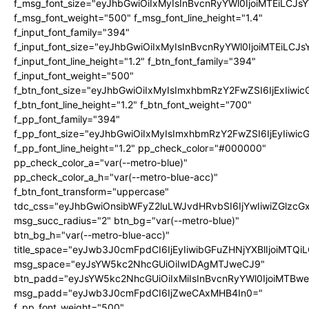
f_msg_font_size="eyJhbGwiOiIxMyIsInBvcnRyYWl0IjoiMTEiLCJ
f_msg_font_weight="500" f_msg_font_line_height="1.4"
f_input_font_family="394"
f_input_font_size="eyJhbGwiOiIxMyIsInBvcnRyYWl0IjoiMTEiLC
f_input_font_line_height="1.2" f_btn_font_family="394"
f_input_font_weight="500"
f_btn_font_size="eyJhbGwiOiIxMyIsImxhbmRzY2FwZSI6IjExIiw
f_btn_font_line_height="1.2" f_btn_font_weight="700"
f_pp_font_family="394"
f_pp_font_size="eyJhbGwiOiIxMyIsImxhbmRzY2FwZSI6IjEyIiwi
f_pp_font_line_height="1.2" pp_check_color="#000000"
pp_check_color_a="var(--metro-blue)"
pp_check_color_a_h="var(--metro-blue-acc)"
f_btn_font_transform="uppercase"
tdc_css="eyJhbGwiOnsibWFyZ2luLWJvdHRvbSI6IjYwIiwiZGlz
msg_succ_radius="2" btn_bg="var(--metro-blue)"
btn_bg_h="var(--metro-blue-acc)"
title_space="eyJwb3J0cmFpdCI6IjEyIiwibGFuZHNjYXBlIjoiMTQi
msg_space="eyJsYW5kc2NhcGUiOiIwIDAgMTJweCJ9"
btn_padd="eyJsYW5kc2NhcGUiOiIxMiIsInBvcnRyYWl0IjoiMTBw
msg_padd="eyJwb3J0cmFpdCI6IjZweCAxMHB4In0="
f_pp_font_weight="500"