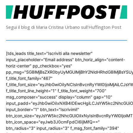
Segui il blog di Maria Cristina Urbano sull'Huffington Post
[tds_leads title_text="Iscriviti alla newsletter"
input_placeholder="Email address" btn_horiz_align="content-
horiz-center" pp_checkbox="yes"
pp_msg="SG8lMjBsZXR0byUyMGUlMjBhY2NldHRhdG8lMjBsYS
f_title_font_family="467"
f_title_font_size="eyJhbGwiOiIyNCIsInBvcnRyYWl0IjoiMjAiLCJs
f_title_font_line_height="1" f_title_font_weight="700"
msg_composer="success" display="column" gap="10"
input_padd="eyJhbGwiOiIxNXB4IDEwcHgiLCJsYW5kc2NhcGUiO
input_border="1" btn_text="Iscrivimi!"
btn_icon_size="eyJsYW5kc2NhcGUiOiIxNyIsInBvcnRyYWl0IjoiMT
btn_icon_space="eyJwb3J0cmFpdCI6IjMifQ=="
btn_radius="3" input_radius="3" f_msg_font_family="394"