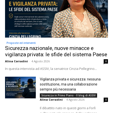
Proposte ed interventi
Sicurezza nazionale, nuove minacce e
vigilanza privata: le sfide del sistema Paese
Alina Corradini
-
4 Agosto 2026
0
In questa intervista ad ASSIV, la senatrice Cinzia Pellegrino...
Vigilanza privata e sicurezza: nessuna
sostituzione, ma una collaborazione
sempre più necessaria
Sicurezza in Primo Piano - Il blog di ASSIV
Alina Corradini
-
4 Agosto 2026
0
Il dibattito nato in questi giorni a Forlì