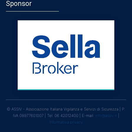
Sponsor
© ASSIV - Associazione Italiana Vigilanza e Servizi di Sicurezza | P.
IVA 08977601007 | Tel. 06 42012400 | E-mail:
info@assiv.it
|
Informativa privacy