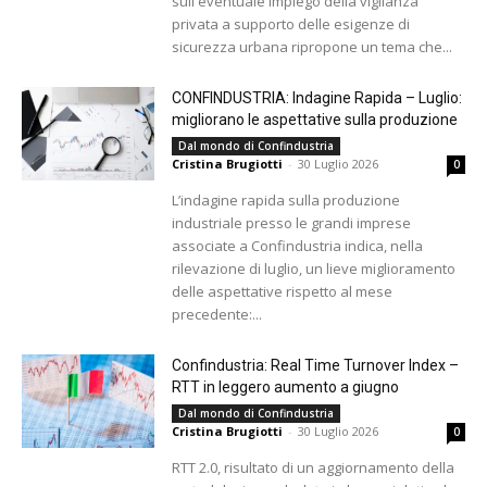
sull'eventuale impiego della vigilanza
privata a supporto delle esigenze di
sicurezza urbana ripropone un tema che...
CONFINDUSTRIA: Indagine Rapida – Luglio:
migliorano le aspettative sulla produzione
Dal mondo di Confindustria
Cristina Brugiotti
-
30 Luglio 2026
0
L’indagine rapida sulla produzione
industriale presso le grandi imprese
associate a Confindustria indica, nella
rilevazione di luglio, un lieve miglioramento
delle aspettative rispetto al mese
precedente:...
Confindustria: Real Time Turnover Index –
RTT in leggero aumento a giugno
Dal mondo di Confindustria
Cristina Brugiotti
-
30 Luglio 2026
0
RTT 2.0, risultato di un aggiornamento della