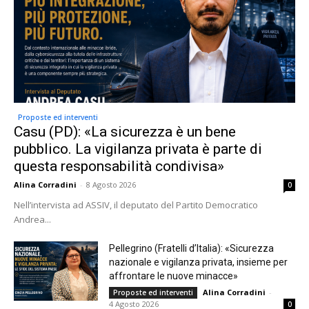
Proposte ed interventi
Casu (PD): «La sicurezza è un bene
pubblico. La vigilanza privata è parte di
questa responsabilità condivisa»
Alina Corradini
-
8 Agosto 2026
0
Nell’intervista ad ASSIV, il deputato del Partito Democratico
Andrea...
Pellegrino (Fratelli d’Italia): «Sicurezza
nazionale e vigilanza privata, insieme per
affrontare le nuove minacce»
Alina Corradini
-
Proposte ed interventi
4 Agosto 2026
0