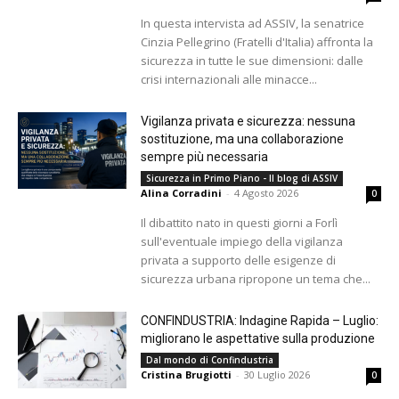
In questa intervista ad ASSIV, la senatrice
Cinzia Pellegrino (Fratelli d'Italia) affronta la
sicurezza in tutte le sue dimensioni: dalle
crisi internazionali alle minacce...
Vigilanza privata e sicurezza: nessuna
sostituzione, ma una collaborazione
sempre più necessaria
Sicurezza in Primo Piano - Il blog di ASSIV
Alina Corradini
-
4 Agosto 2026
0
Il dibattito nato in questi giorni a Forlì
sull'eventuale impiego della vigilanza
privata a supporto delle esigenze di
sicurezza urbana ripropone un tema che...
CONFINDUSTRIA: Indagine Rapida – Luglio:
migliorano le aspettative sulla produzione
Dal mondo di Confindustria
Cristina Brugiotti
-
30 Luglio 2026
0