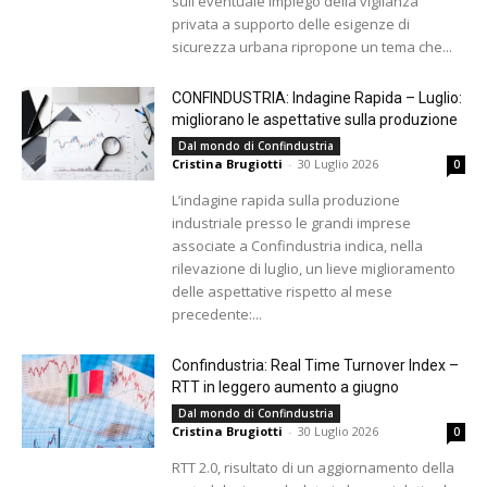
sull'eventuale impiego della vigilanza
privata a supporto delle esigenze di
sicurezza urbana ripropone un tema che...
CONFINDUSTRIA: Indagine Rapida – Luglio:
migliorano le aspettative sulla produzione
Dal mondo di Confindustria
Cristina Brugiotti
-
30 Luglio 2026
0
L’indagine rapida sulla produzione
industriale presso le grandi imprese
associate a Confindustria indica, nella
rilevazione di luglio, un lieve miglioramento
delle aspettative rispetto al mese
precedente:...
Confindustria: Real Time Turnover Index –
RTT in leggero aumento a giugno
Dal mondo di Confindustria
Cristina Brugiotti
-
30 Luglio 2026
0
RTT 2.0, risultato di un aggiornamento della