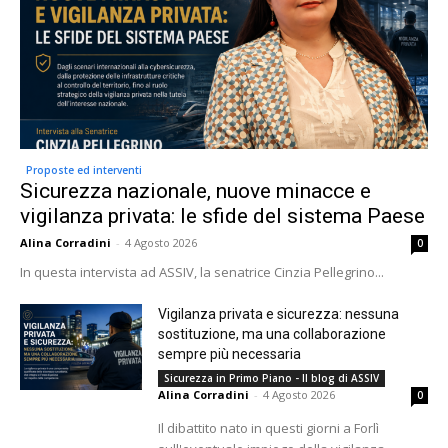
Proposte ed interventi
Sicurezza nazionale, nuove minacce e
vigilanza privata: le sfide del sistema Paese
Alina Corradini
-
4 Agosto 2026
0
In questa intervista ad ASSIV, la senatrice Cinzia Pellegrino...
Vigilanza privata e sicurezza: nessuna
sostituzione, ma una collaborazione
sempre più necessaria
Sicurezza in Primo Piano - Il blog di ASSIV
Alina Corradini
-
4 Agosto 2026
0
Il dibattito nato in questi giorni a Forlì