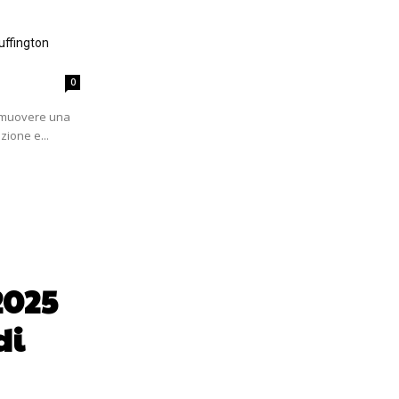
uffington
0
romuovere una
zione e...
2025
di