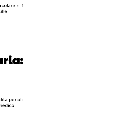
colare n. 1
ulle
ria:
lità penali
 medico