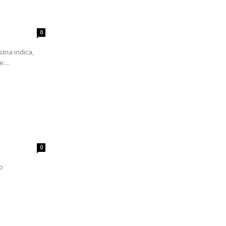
0
tria indica,
:...
0
o