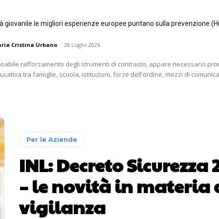
tà giovanile le migliori esperienze europee puntano sulla prevenzione (H
ria Cristina Urbano
-
28 Luglio 2026
nsabile rafforzamento degli strumenti di contrasto, appare necessario p
ativa tra famiglie, scuola, istituzioni, forze dell'ordine, mezzi di comunica
Per le Aziende
INL: Decreto Sicurezza 
– le novità in materia 
vigilanza