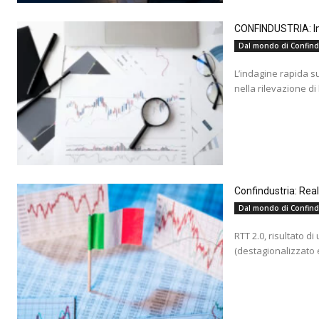
CONFINDUSTRIA: Ind
Dal mondo di Confind
L’indagine rapida s
nella rilevazione di
Confindustria: Rea
Dal mondo di Confind
RTT 2.0, risultato d
(destagionalizzato e