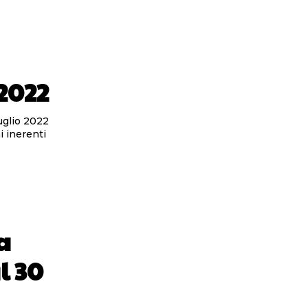
2022
luglio 2022
i inerenti
a
l 30