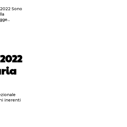
2 Sono
lla
eto legge...
 2022
aria
ezionale
ni inerenti