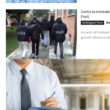
Contro la criminali
Post)
Ma
Huffington Post
Accanto all'indispe
grande alleanza educ