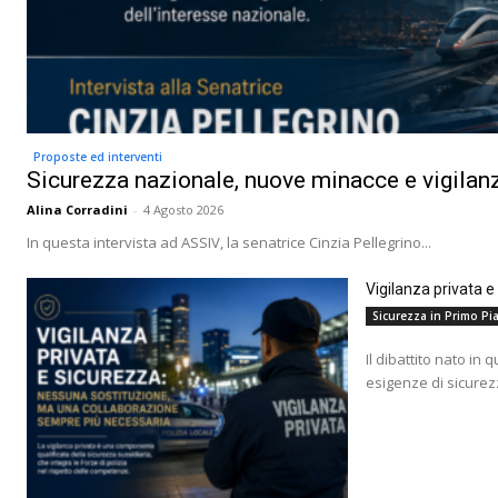
Proposte ed interventi
Sicurezza nazionale, nuove minacce e vigilanz
Alina Corradini
-
4 Agosto 2026
In questa intervista ad ASSIV, la senatrice Cinzia Pellegrino...
Vigilanza privata 
Sicurezza in Primo Pia
Il dibattito nato in 
esigenze di sicurez