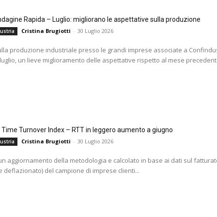
agine Rapida – Luglio: migliorano le aspettative sulla produzione
Cristina Brugiotti
-
30 Luglio 2026
ustria
ulla produzione industriale presso le grandi imprese associate a Confindus
 luglio, un lieve miglioramento delle aspettative rispetto al mese precedente
l Time Turnover Index – RTT in leggero aumento a giugno
Cristina Brugiotti
-
30 Luglio 2026
ustria
i un aggiornamento della metodologia e calcolato in base ai dati sul fatturat
 deflazionato) del campione di imprese clienti...