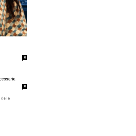
0
cessaria
0
 delle